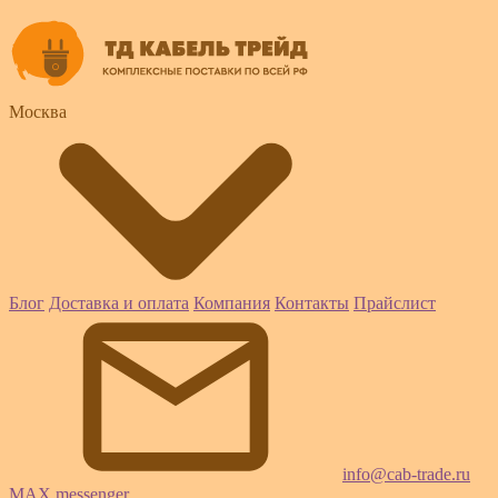
Москва
Блог
Доставка и оплата
Компания
Контакты
Прайслист
info@cab-trade.ru
MAX messenger