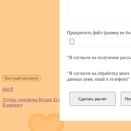
Прикрепить файл (размер не б
"Я согласен на получение расс
"Я согласен на обработку моих
Быстрый просмотр
данных (имя, email и телефон)"
668 ₽
Сделать расчёт
Пол
Трубка домофона Rexant 45-0349
В корзину