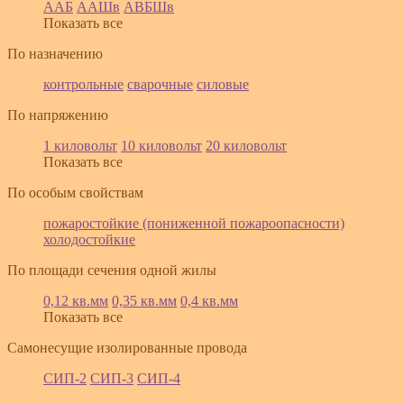
ААБ
ААШв
АВБШв
Показать все
По назначению
контрольные
сварочные
силовые
По напряжению
1 киловольт
10 киловольт
20 киловольт
Показать все
По особым свойствам
пожаростойкие (пониженной пожароопасности)
холодостойкие
По площади сечения одной жилы
0,12 кв.мм
0,35 кв.мм
0,4 кв.мм
Показать все
Самонесущие изолированные провода
СИП-2
СИП-3
СИП-4