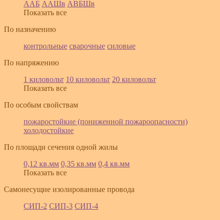
ААБ
ААШв
АВБШв
Показать все
По назначению
контрольные
сварочные
силовые
По напряжению
1 киловольт
10 киловольт
20 киловольт
Показать все
По особым свойствам
пожаростойкие (пониженной пожароопасности)
холодостойкие
По площади сечения одной жилы
0,12 кв.мм
0,35 кв.мм
0,4 кв.мм
Показать все
Самонесущие изолированные провода
СИП-2
СИП-3
СИП-4