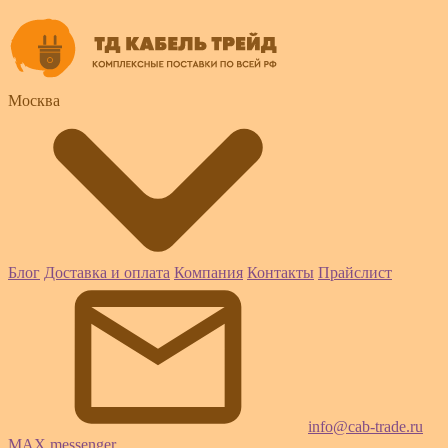
Москва
Блог
Доставка и оплата
Компания
Контакты
Прайслист
info@cab-trade.ru
MAX messenger