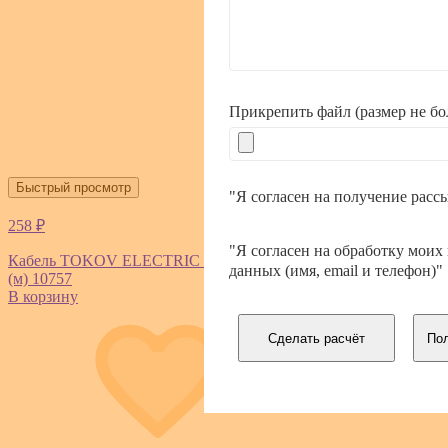
Прикрепить файл (размер не б
Быстрый просмотр
"Я согласен на получение расс
258 ₽
"Я согласен на обработку моих
Кабель TOKOV ELECTRIC КГВВнг(А)-LS 1х16 Б 380/660-2
данных (имя, email и телефон)"
(м) 10757
В корзину
Сделать расчёт
Пол