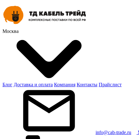
Москва
Блог
Доставка и оплата
Компания
Контакты
Прайслист
info@cab-trade.ru