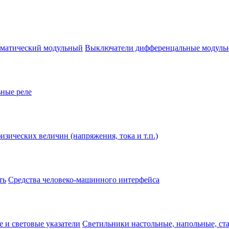
оматический модульный
Выключатели дифференцальные модуль
ные реле
изических величин (напряжения, тока и т.п.)
ть
Средства человеко-машинного интерфейса
 и световые указатели
Светильники настольные, напольные, ст