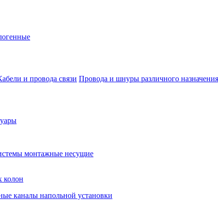
логенные
Кабели и провода связи
Провода и шнуры различного назначени
суары
истемы монтажные несущие
х колон
ные каналы напольной установки