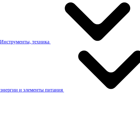
Хотите лучшие условия на
закупку кабеля и
оборудования?
Инструменты, техника
Оставьте контакты, и мы отправим вам
актуальный прайс-лист или сделаем расчёт
стоимости по вашему запросу!
Имя (обязательное поле)
оэнергии и элементы питания
Телефон (обязательное поле)
Email (обязательное поле)