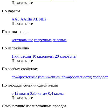
Показать все
По маркам
ААБ
ААШв
АВБШв
Показать все
По назначению
контрольные
сварочные
силовые
По напряжению
1 киловольт
10 киловольт
20 киловольт
Показать все
По особым свойствам
пожаростойкие (пониженной пожароопасности)
холодос
По площади сечения одной жилы
0,12 кв.мм
0,35 кв.мм
0,4 кв.мм
Показать все
Самонесущие изолированные провода