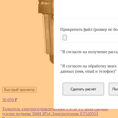
Прикрепить файл (размер не б
"Я согласен на получение расс
"Я согласен на обработку моих
данных (имя, email и телефон)"
Сделать расчёт
Пол
Быстрый просмотр
30 059 ₽
Толкатель электрогидравлический ТЭ-50 У2 380В среднее
усилие подъема 500Н IP54 Электротехник ET520553