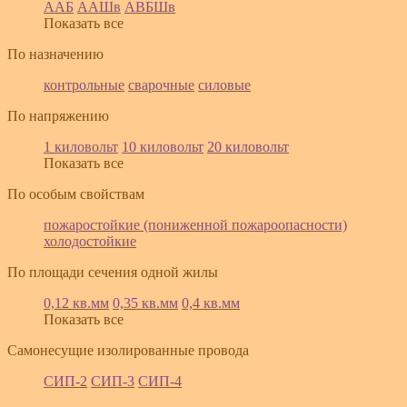
ААБ
ААШв
АВБШв
Показать все
По назначению
контрольные
сварочные
силовые
По напряжению
1 киловольт
10 киловольт
20 киловольт
Показать все
По особым свойствам
пожаростойкие (пониженной пожароопасности)
холодостойкие
По площади сечения одной жилы
0,12 кв.мм
0,35 кв.мм
0,4 кв.мм
Показать все
Самонесущие изолированные провода
СИП-2
СИП-3
СИП-4