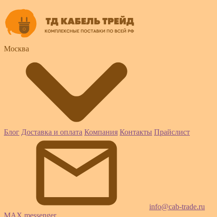
Москва
Блог
Доставка и оплата
Компания
Контакты
Прайслист
info@cab-trade.ru
MAX messenger