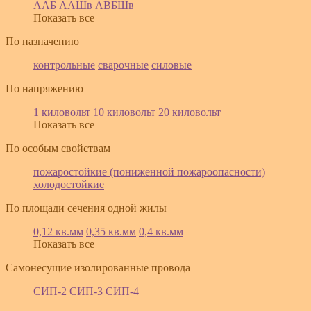
ААБ
ААШв
АВБШв
Показать все
По назначению
контрольные
сварочные
силовые
По напряжению
1 киловольт
10 киловольт
20 киловольт
Показать все
По особым свойствам
пожаростойкие (пониженной пожароопасности)
холодостойкие
По площади сечения одной жилы
0,12 кв.мм
0,35 кв.мм
0,4 кв.мм
Показать все
Самонесущие изолированные провода
СИП-2
СИП-3
СИП-4