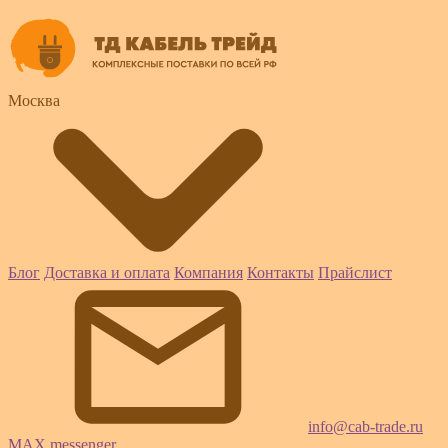
Москва
Блог
Доставка и оплата
Компания
Контакты
Прайслист
info@cab-trade.ru
MAX messenger