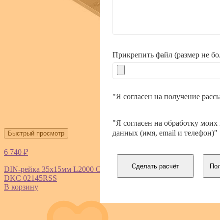
Прикрепить файл (размер не б
"Я согласен на получение расс
"Я согласен на обработку моих
данных (имя, email и телефон)"
Быстрый просмотр
6 740 ₽
Сделать расчёт
Пол
DIN-рейка 35х15мм L2000 OMEGA 3А с насечкой нерж. сталь
DKC 02145RSS
В корзину