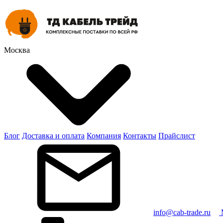
Москва
Блог
Доставка и оплата
Компания
Контакты
Прайслист
info@cab-trade.ru