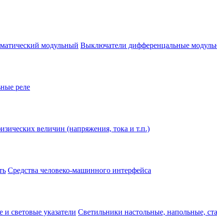
оматический модульный
Выключатели дифференцальные модуль
ные реле
изических величин (напряжения, тока и т.п.)
ть
Средства человеко-машинного интерфейса
 и световые указатели
Светильники настольные, напольные, ст