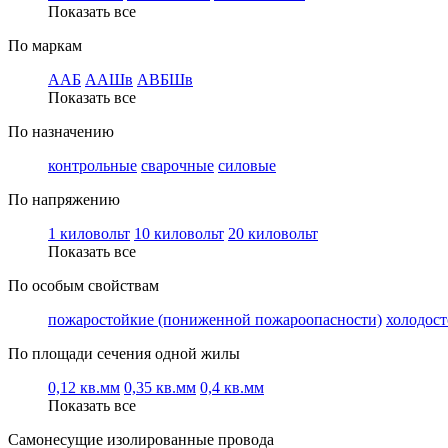
Показать все
По маркам
ААБ
ААШв
АВБШв
Показать все
По назначению
контрольные
сварочные
силовые
По напряжению
1 киловольт
10 киловольт
20 киловольт
Показать все
По особым свойствам
пожаростойкие (пониженной пожароопасности)
холодос
По площади сечения одной жилы
0,12 кв.мм
0,35 кв.мм
0,4 кв.мм
Показать все
Самонесущие изолированные провода