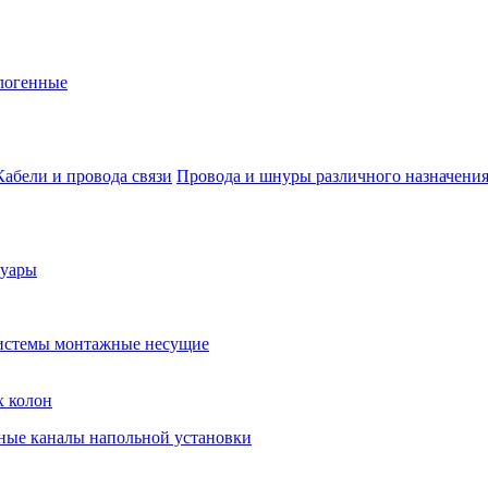
логенные
Кабели и провода связи
Провода и шнуры различного назначени
суары
истемы монтажные несущие
х колон
ные каналы напольной установки