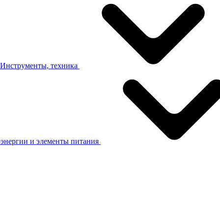
Хотите лучшие условия на
закупку кабеля и
оборудования?
Инструменты, техника
Оставьте контакты, и мы отправим вам
актуальный прайс-лист или сделаем расчёт
стоимости по вашему запросу!
Имя (обязательное поле)
оэнергии и элементы питания
Телефон (обязательное поле)
Email (обязательное поле)