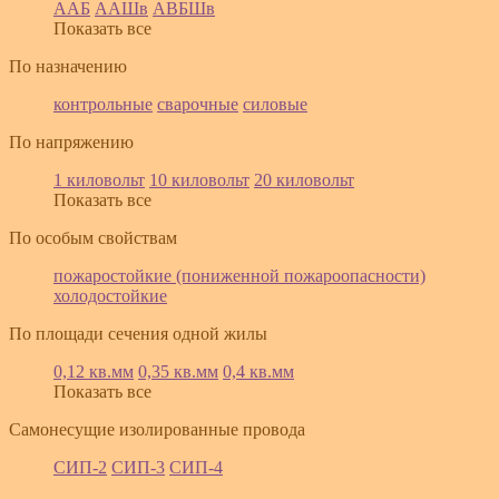
ААБ
ААШв
АВБШв
Показать все
По назначению
контрольные
сварочные
силовые
По напряжению
1 киловольт
10 киловольт
20 киловольт
Показать все
По особым свойствам
пожаростойкие (пониженной пожароопасности)
холодостойкие
По площади сечения одной жилы
0,12 кв.мм
0,35 кв.мм
0,4 кв.мм
Показать все
Самонесущие изолированные провода
СИП-2
СИП-3
СИП-4