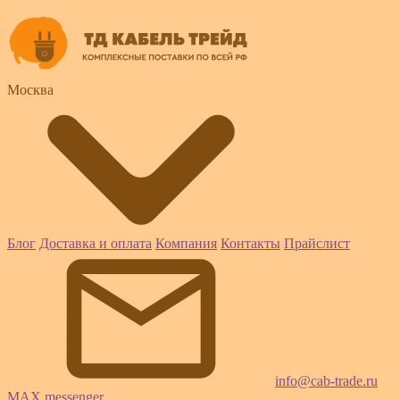
Москва
Блог
Доставка и оплата
Компания
Контакты
Прайслист
info@cab-trade.ru
MAX messenger