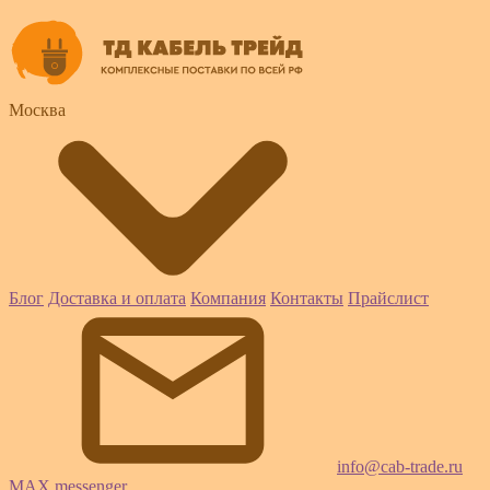
Москва
Блог
Доставка и оплата
Компания
Контакты
Прайслист
info@cab-trade.ru
MAX messenger