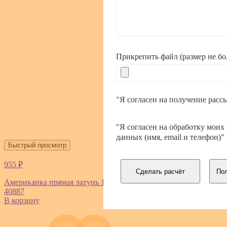
Прикрепить файл (размер не б
"Я согласен на получение расс
"Я согласен на обработку моих
данных (имя, email и телефон)"
Быстрый просмотр
955 ₽
Сделать расчёт
Пол
Американка прямая латунь 1 1/4дюйм еврослот никель RTP
40887
В корзину