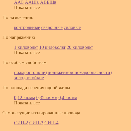
ААБ
ААШв
АВБШв
Показать все
По назначению
контрольные
сварочные
силовые
По напряжению
1 киловольт
10 киловольт
20 киловольт
Показать все
По особым свойствам
пожаростойкие (пониженной пожароопасности)
холодостойкие
По площади сечения одной жилы
0,12 кв.мм
0,35 кв.мм
0,4 кв.мм
Показать все
Самонесущие изолированные провода
СИП-2
СИП-3
СИП-4