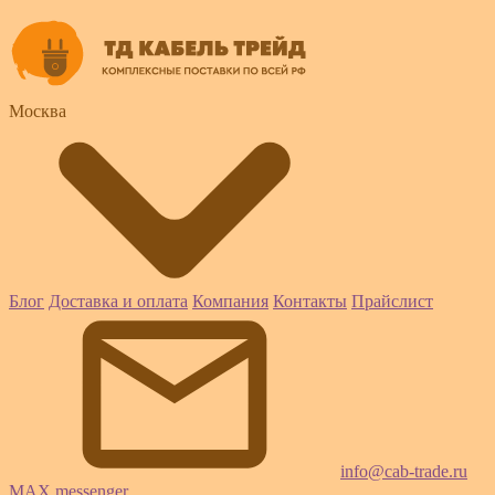
Москва
Блог
Доставка и оплата
Компания
Контакты
Прайслист
info@cab-trade.ru
MAX messenger