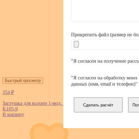
Прикрепить файл (размер не б
"Я согласен на получение расс
"Я согласен на обработку моих
Быстрый просмотр
данных (имя, email и телефон)"
354 ₽
Заглушка для колонн 1-мод. 22.5х45мм Simon Connect бел.
Сделать расчёт
Пол
K105-9
В корзину