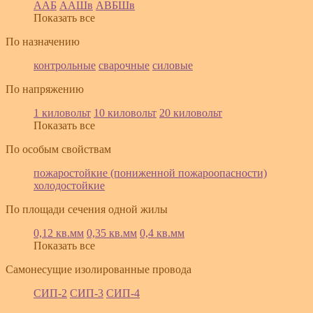
ААБ
ААШв
АВБШв
Показать все
По назначению
контрольные
сварочные
силовые
По напряжению
1 киловольт
10 киловольт
20 киловольт
Показать все
По особым свойствам
пожаростойкие (пониженной пожароопасности)
холодостойкие
По площади сечения одной жилы
0,12 кв.мм
0,35 кв.мм
0,4 кв.мм
Показать все
Самонесущие изолированные провода
СИП-2
СИП-3
СИП-4