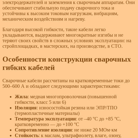
электродержателей и заземления к сварочным аппаратам. Они
обеспечивают стабильную подачу сварочного тока и
устойчивы к высоким токовым нагрузкам, вибрациям,
механическим воздействиям и нагреву.
Благодаря высокой гибкости, такие кабели легко
укладываются, выдерживают многократные изгибы и не
теряют своих свойств в сложных условиях эксплуатации: на
стройплощадках, в мастерских, на производстве, в СТО.
Особенности конструкции сварочных
гибких кабелей
Сварочные кабели рассчитаны на кратковременные токи до
500–600 А и обладают следующими характеристиками:
Жила
: медная многопроволочная (повышенной
гибкости, класс 5 или 6)
Изоляция
: износостойкая резина или ЭПР/ТПО
(термопластичные материалы)
Температура эксплуатации
: от –40 °C до +85 °C,
кратковременно — до +100 °C
Сопротивление изоляции
: не ниже 20 МОм·км
Стойкость
: к маслам, ультрафиолету, влаге, озону,