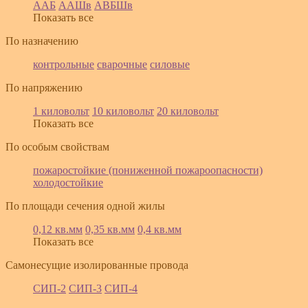
ААБ
ААШв
АВБШв
Показать все
По назначению
контрольные
сварочные
силовые
По напряжению
1 киловольт
10 киловольт
20 киловольт
Показать все
По особым свойствам
пожаростойкие (пониженной пожароопасности)
холодостойкие
По площади сечения одной жилы
0,12 кв.мм
0,35 кв.мм
0,4 кв.мм
Показать все
Самонесущие изолированные провода
СИП-2
СИП-3
СИП-4