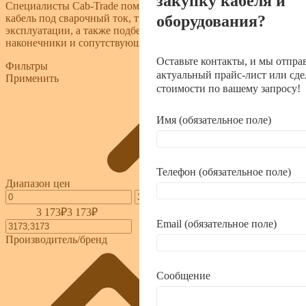
закупку кабеля и
Специалисты Cab-Trade помогут подобрать подходящий
оборудования?
кабель под сварочный ток, тип аппарата и условия
эксплуатации, а также подберут совместимые соединители,
наконечники и сопутствующую продукцию.
Оставьте контакты, и мы отпра
Фильтры
актуальный прайс-лист или сде
Применить
стоимости по вашему запросу!
Имя (обязательное поле)
Телефон (обязательное поле)
Диапазон цен
3 173₽
3 173₽
3 173
3 173
3 173
3 173
3 173
Email (обязательное поле)
Производитель/бренд
Сообщение