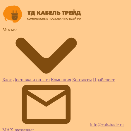
Москва
Блог
Доставка и оплата
Компания
Контакты
Прайслист
info@cab-trade.ru
MAX messenger