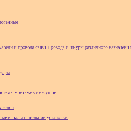
логенные
Кабели и провода связи
Провода и шнуры различного назначени
суары
истемы монтажные несущие
х колон
ные каналы напольной установки