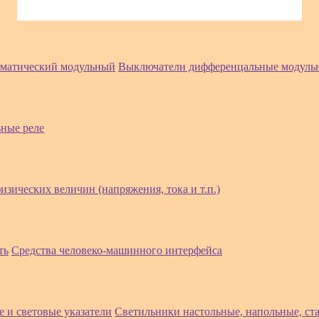
оматический модульный
Выключатели дифференцальные модуль
ные реле
изических величин (напряжения, тока и т.п.)
ть
Средства человеко-машинного интерфейса
 и световые указатели
Светильники настольные, напольные, ст