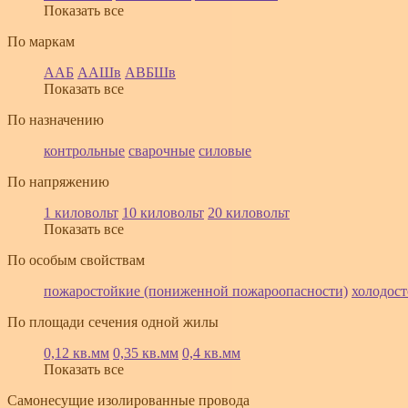
Показать все
По маркам
ААБ
ААШв
АВБШв
Показать все
По назначению
контрольные
сварочные
силовые
По напряжению
1 киловольт
10 киловольт
20 киловольт
Показать все
По особым свойствам
пожаростойкие (пониженной пожароопасности)
холодос
По площади сечения одной жилы
0,12 кв.мм
0,35 кв.мм
0,4 кв.мм
Показать все
Самонесущие изолированные провода